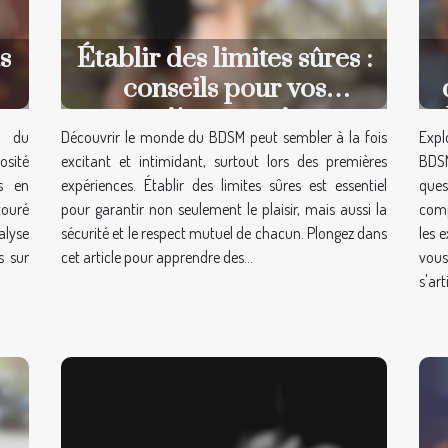
s
Établir des limites sûres :
conseils pour vos
premières pratiques
s du
Découvrir le monde du BDSM peut sembler à la fois
Expl
BDSM
sité
excitant et intimidant, surtout lors des premières
BDS
és en
expériences. Établir des limites sûres est essentiel
que
touré
pour garantir non seulement le plaisir, mais aussi la
comp
alyse
sécurité et le respect mutuel de chacun. Plongez dans
les 
s sur
cet article pour apprendre des...
vou
s'art