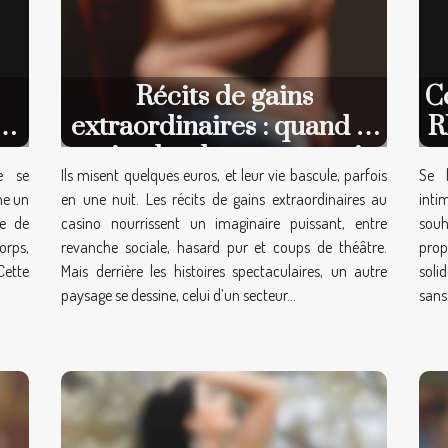
Récits de gains
C
et
extraordinaires : quand le
R
casino bouleverse une vie
e se
Ils misent quelques euros, et leur vie bascule, parfois
Se 
me un
en une nuit. Les récits de gains extraordinaires au
inti
se de
casino nourrissent un imaginaire puissant, entre
souh
orps,
revanche sociale, hasard pur et coups de théâtre.
prop
Cette
Mais derrière les histoires spectaculaires, un autre
soli
paysage se dessine, celui d’un secteur...
sans