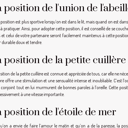
 position de l'union de l'abeil
 position est plus sportive lorsqu’on est dans le lit, mais quand on est dans 
 à pratiquer. Ainsi, pour adopter cette position, il est conseillé de se cou
 et celui de votre partenaire seront facilement maintenus à cette positio
ir durable doux et tendre.
 position de la petite cuillère
sition de la petite cuillère est connue et appréciée de tous, car elle ne néc
re offre une stimulation et une sensualité intense et inoubliable. C’est l’oc
 conjoint tout en lui murmurent de bonnes paroles à l’oreille. Cette po
essivement à une vitesse importante.
 position de l'étoile de mer
u’on a envie de faire l’amour le matin et qu’on a de la paresse, la posi