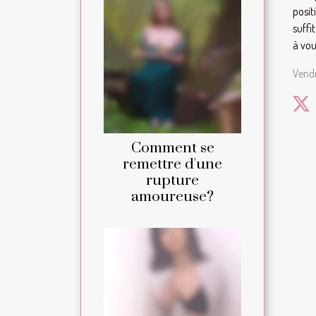
posit
suffi
à vou
Vendr
Comment se
remettre d'une
rupture
amoureuse?