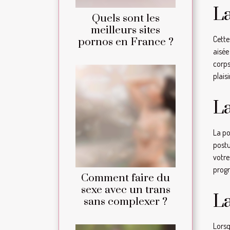
La
Quels sont les
meilleurs sites
Cette
pornos en France ?
aisée
corps
plais
La
La po
postu
votre
progr
Comment faire du
sexe avec un trans
La
sans complexer ?
Lorsq