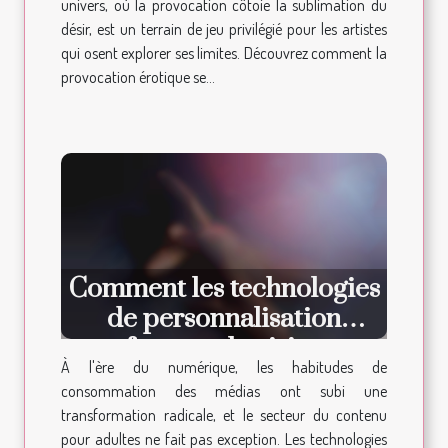
univers, où la provocation côtoie la sublimation du
désir, est un terrain de jeu privilégié pour les artistes
qui osent explorer ses limites. Découvrez comment la
provocation érotique se...
Comment les technologies
de personnalisation
transforment le visionnage
À l'ère du numérique, les habitudes de
de contenu pour adultes
consommation des médias ont subi une
transformation radicale, et le secteur du contenu
pour adultes ne fait pas exception. Les technologies